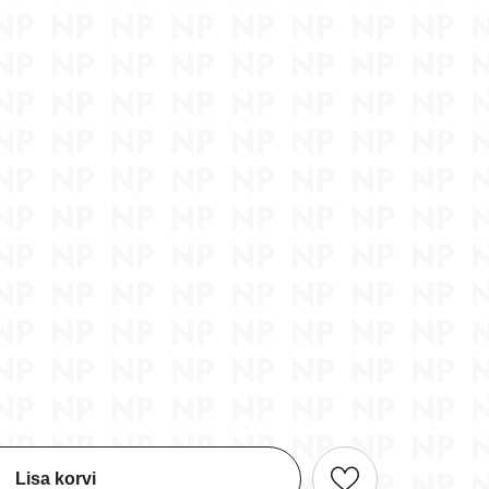
ng
Bogoss - kaardimäng (6+)
Diamoniak - kaardimäng
(5+)
16,70 €
9,90 €
Lisa korvi
Lisa korvi
Lisa korvi