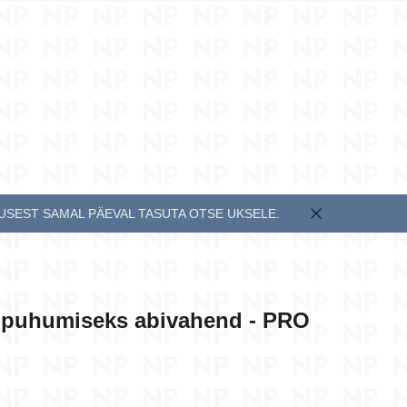
EESTI KEEL
ENGLISH
MUSEST SAMAL PÄEVAL TASUTA OTSE UKSELE.
e puhumiseks abivahend - PRO