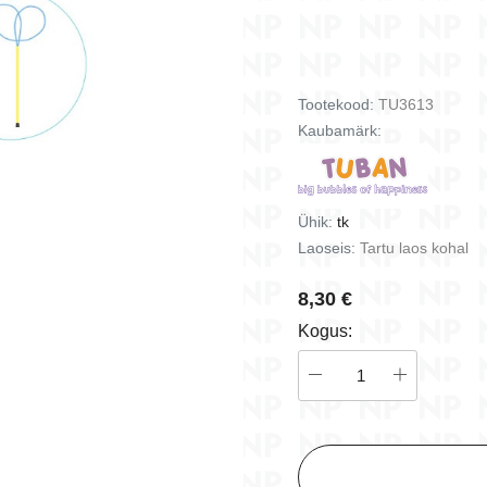
istused
ängud
Batasaurus - kaardimäng
Bisous Dodo - kaardimä
ust
(5+)
(3+)
9,50 €
16,70 €
Tootekood:
TU3613
d
Lisa korvi
Lisa korvi
Kaubamärk:
Ühik:
tk
Laoseis:
Tartu laos kohal
8,30 €
Kogus: