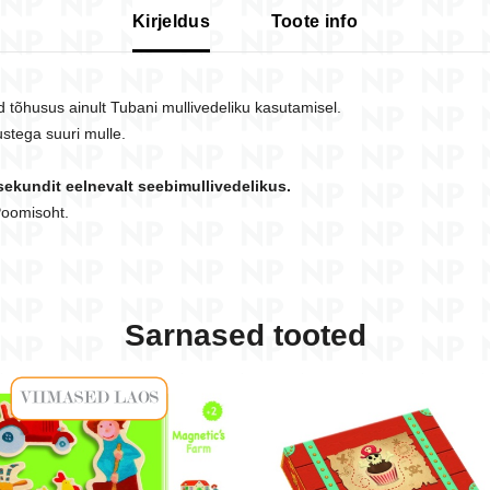
Kirjeldus
Toote info
d tõhusus ainult Tubani mullivedeliku kasutamisel.
tustega suuri mulle.
sekundit eelnevalt seebimullivedelikus.
 Poomisoht.
Sarnased tooted