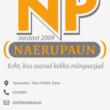
Tellitud tooted
KKK
Soovikorv
Kuidas meilt osta?
Vaata võrdlust
E-poe kasutusleping
Privaatsuspoliitika
Meist
Kontakt
Tammelinn, Tartu 50403, Eesti
5101869
info@lamellpuit.ee