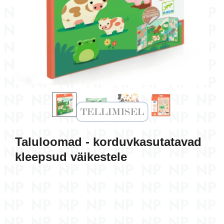
(3+)
9,30 €
9,50 €
Lisa korvi
Lisa ko
Taluloomad - korduvkasutatavad
kleepsud väikestele