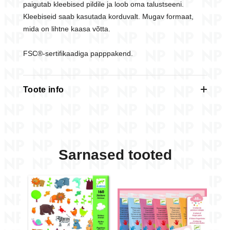
paigutab kleebised pildile ja loob oma talustseeni.
Kleebiseid saab kasutada korduvalt. Mugav formaat,
mida on lihtne kaasa võtta.
FSC®-sertifikaadiga papppakend.
Toote info
KLEEPSUD
Korduvkasutatavad
Müügis alates
02.2026
Sarnased tooted
Vanus
1-2
Vanus alates
+18 kuud/months
Toote mõõtmed
43 x 23 cm