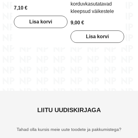
korduvkasutatavad
7,10 €
kleepsud väikestele
Lisa korvi
9,00 €
Lisa korvi
LIITU UUDISKIRJAGA
Tahad olla kursis meie uute toodete ja pakkumistega?