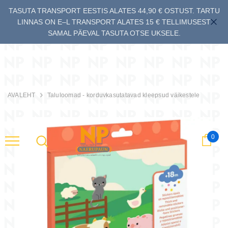
TASUTA TRANSPORT EESTIS ALATES 44,90 € OSTUST. TARTU
LINNAS ON E–L TRANSPORT ALATES 15 € TELLIMUSEST
SAMAL PÄEVAL TASUTA OTSE UKSELE.
AVALEHT
Taluloomad - korduvkasutatavad kleepsud väikestele
0
Ostu
ng (3+)
Bataflash - kaardimäng (5+)
Batamiaou - kaa