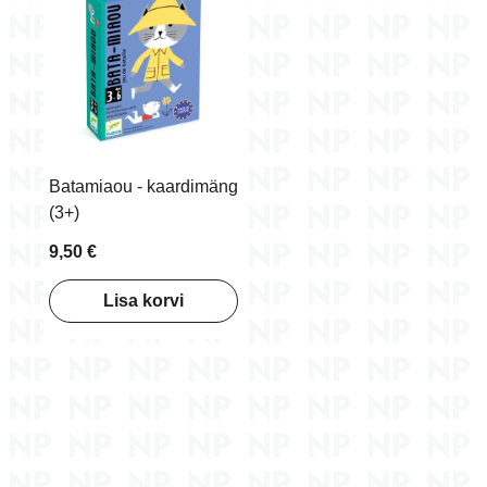
Mänguaeg (minutit)
10
kolmandast
Vanus alates
eluaastast
Sisaldab
36 kaarti
Batamiaou - kaardimäng
Toote mõõtmed
8,5 x 11,7 x 28 cm
(3+)
9,50 €
Lisa korvi