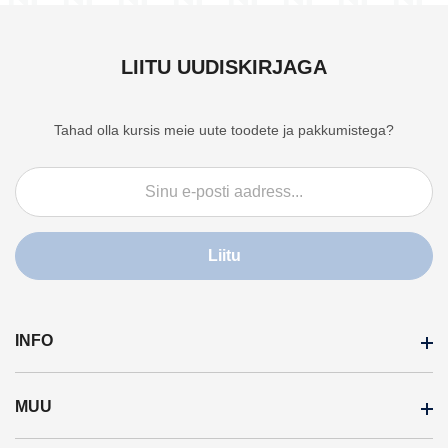
LIITU UUDISKIRJAGA
Tahad olla kursis meie uute toodete ja pakkumistega?
Liitu
INFO
MUU
Makseviisid
Pretensioonide käsitlemine