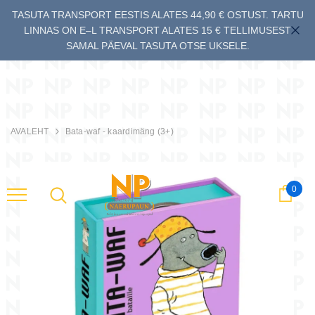
TASUTA TRANSPORT EESTIS ALATES 44,90 € OSTUST. TARTU
LINNAS ON E–L TRANSPORT ALATES 15 € TELLIMUSEST
SAMAL PÄEVAL TASUTA OTSE UKSELE.
AVALEHT
Bata-waf - kaardimäng (3+)
0
Ostu
ng (3+)
Bataflash - kaardimäng (5+)
Batamiaou - kaa