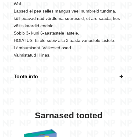
Waf.
Lapsed ei pea selles mängus veel numbreid tundma,
küll peavad nad võrdlema suuruseid, et aru saada, kes
võitis kaardid endale.
Sobib 3- kuni 6-aastastele lastele.
HOIATUS. Ei ole sobiv alla 3 aasta vanustele lastele.
Lämbumisoht. Väikesed osad.
Valmistatud Hiinas.
Toote info
Mängud kategooria
klassikaline
alusel
Sarnased tooted
Vanus
3-4, Kogu perele
Mängijate arv
2-4