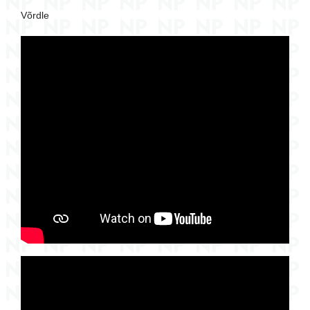
Võrdle