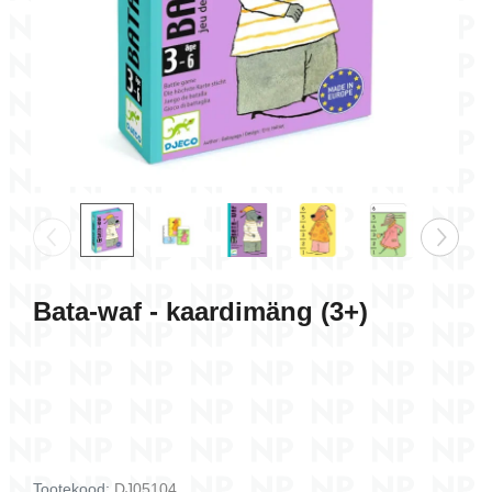
(3+)
9,30 €
9,50 €
Lisa korvi
Lisa ko
Bata-waf - kaardimäng (3+)
Tootekood:
DJ05104