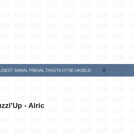
EESTI KEEL
ENGLISH
MUSEST SAMAL PÄEVAL TASUTA OTSE UKSELE.
zzl'Up - Alric