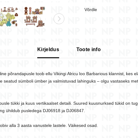
Võrdle
Kirjeldus
Toote info
e põrandapusle toob ellu Vikingi Alricu loo Barbarious klannist, kes el
 seatud sümboli ümber ja valmistuvad lahinguks – olgu vastaseks mets
pusle tükki ja kuus vertikaalset detaili. Suured kuusnurksed tükid on tu
ning ühildub pusledega DJ06918 ja DJ06847.
obiv alla 3 aasta vanustele lastele. Väikesed osad.