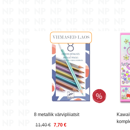
mased
dus
8 metallik värvipliiatsit
Kawaïl
kompl
11,40 €
7,70 €