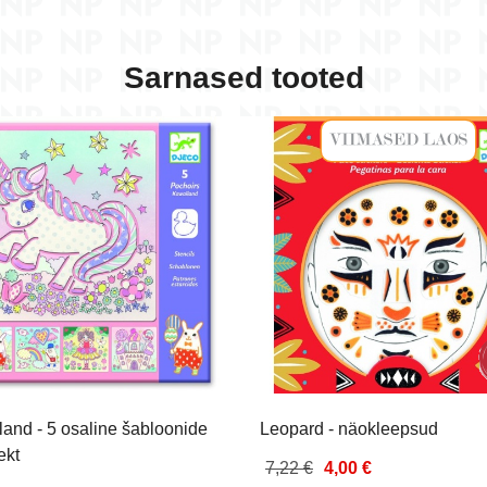
Sarnased tooted
and - 5 osaline šabloonide
Leopard - näokleepsud
ekt
7,22 €
4,00 €