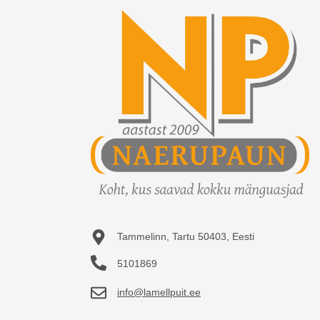
Tammelinn, Tartu 50403, Eesti
5101869
info@lamellpuit.ee