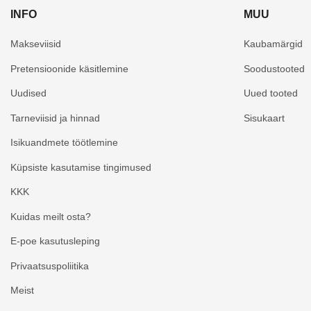
INFO
MUU
Makseviisid
Kaubamärgid
Pretensioonide käsitlemine
Soodustooted
Uudised
Uued tooted
Tarneviisid ja hinnad
Sisukaart
Isikuandmete töötlemine
Küpsiste kasutamise tingimused
KKK
Kuidas meilt osta?
E-poe kasutusleping
Privaatsuspoliitika
Meist