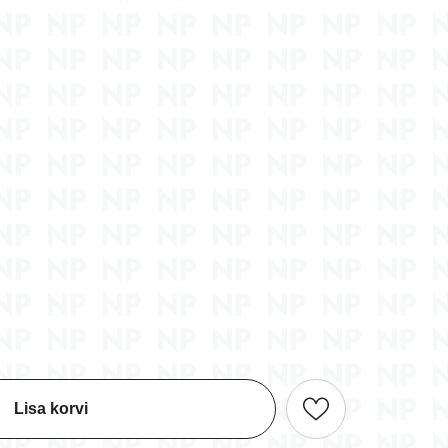
ng
Bogoss - kaardimäng (6+)
Diamoniak - kaardimäng
(5+)
16,70 €
9,90 €
Lisa korvi
Lisa korvi
Lisa korvi