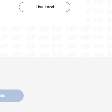
Lisa korvi
iitu