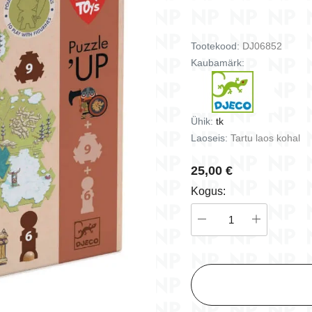
istused
ängud
Batasaurus - kaardimäng
Bisous Dodo - kaardimä
ust
(5+)
(3+)
Tootekood:
DJ06852
9,50 €
16,70 €
Kaubamärk:
d
Lisa korvi
Lisa korvi
Ühik:
tk
Laoseis:
Tartu laos kohal
25,00 €
Kogus: