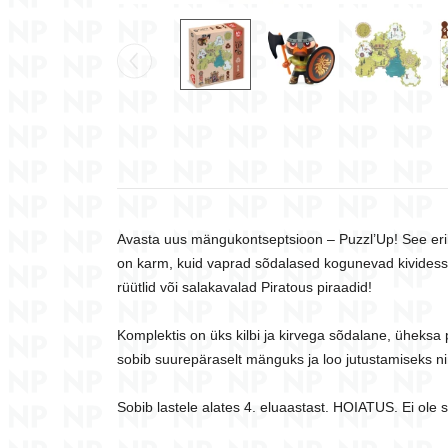
Avasta uus mängukontseptsioon – Puzzl’Up! See erilin
on karm, kuid vaprad sõdalased kogunevad kividesse
rüütlid või salakavalad Piratous piraadid!
Komplektis on üks kilbi ja kirvega sõdalane, üheksa 
sobib suurepäraselt mänguks ja loo jutustamiseks 
Sobib lastele alates 4. eluaastast. HOIATUS. Ei ole s