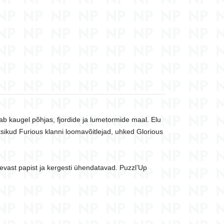
ab kaugel põhjas, fjordide ja lumetormide maal. Elu
ikud Furious klanni loomavõitlejad, uhked Glorious
gevast papist ja kergesti ühendatavad. Puzzl’Up