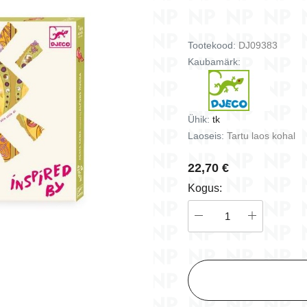
istused
ängud
Batasaurus - kaardimäng
Bisous Dodo - kaardimä
ust
(5+)
(3+)
Tootekood:
DJ09383
9,50 €
16,70 €
Kaubamärk:
d
Lisa korvi
Lisa korvi
Ühik:
tk
Laoseis:
Tartu laos kohal
22,70 €
Kogus: