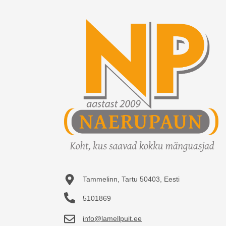
Tammelinn, Tartu 50403, Eesti
5101869
info@lamellpuit.ee