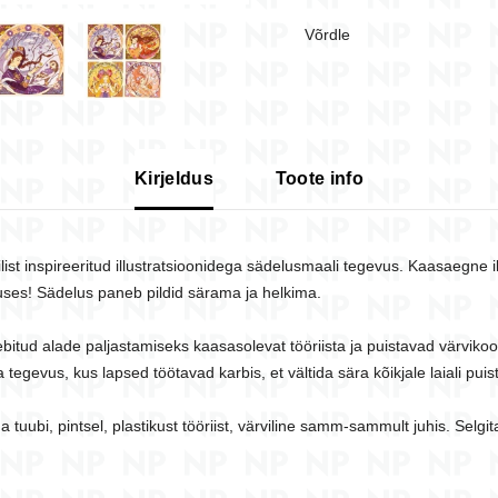
Võrdle
Kirjeldus
Toote info
ist inspireeritud illustratsioonidega sädelusmaali tegevus. Kaasaegne i
ses! Sädelus paneb pildid särama ja helkima.
bitud alade paljastamiseks kaasasolevat tööriista ja puistavad värvikood
gevus, kus lapsed töötavad karbis, et vältida sära kõikjale laiali puis
ga tuubi, pintsel, plastikust tööriist, värviline samm-sammult juhis. Selg