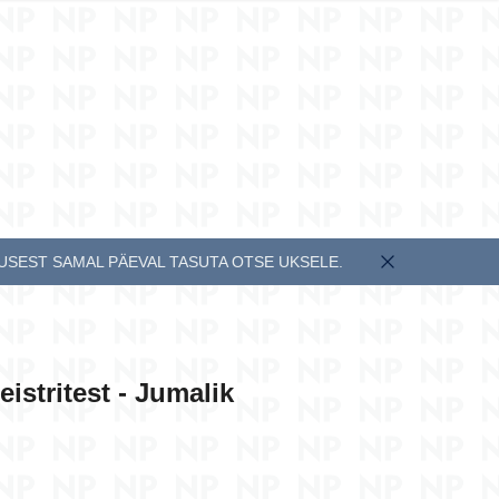
EESTI KEEL
ENGLISH
MUSEST SAMAL PÄEVAL TASUTA OTSE UKSELE.
eistritest - Jumalik