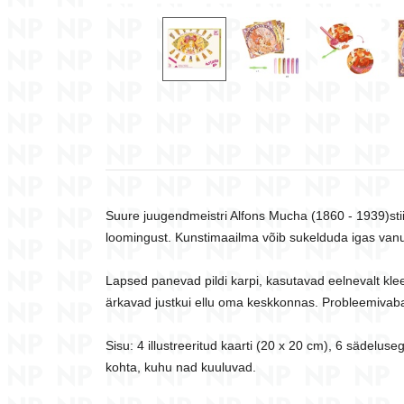
Suure juugendmeistri Alfons Mucha (1860 - 1939)stiil
loomingust. Kunstimaailma võib sukelduda igas vanu
Lapsed panevad pildi karpi, kasutavad eelnevalt klee
ärkavad justkui ellu oma keskkonnas. Probleemivaba te
Sisu: 4 illustreeritud kaarti (20 x 20 cm), 6 sädeluse
kohta, kuhu nad kuuluvad.