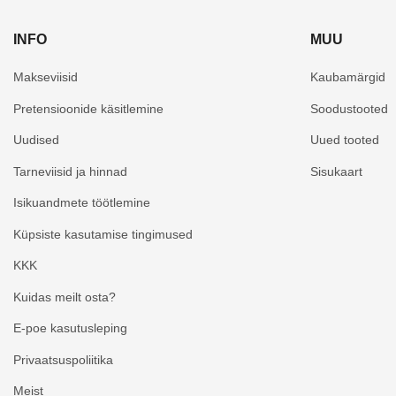
INFO
MUU
Makseviisid
Kaubamärgid
Pretensioonide käsitlemine
Soodustooted
Uudised
Uued tooted
Tarneviisid ja hinnad
Sisukaart
Isikuandmete töötlemine
Küpsiste kasutamise tingimused
KKK
Kuidas meilt osta?
E-poe kasutusleping
Privaatsuspoliitika
Meist