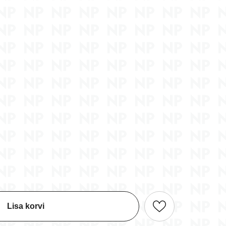
ng
Bogoss - kaardimäng (6+)
Diamoniak - kaardimäng
(5+)
16,70 €
9,90 €
Lisa korvi
Lisa korvi
Lisa korvi