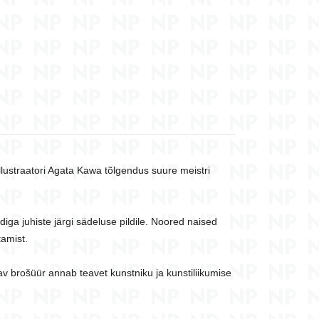
llustraatori Agata Kawa tõlgendus suure meistri
iga juhiste järgi sädeluse pildile. Noored naised
tamist.
itav brošüür annab teavet kunstniku ja kunstiliikumise