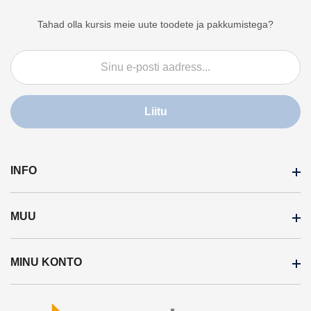
Tahad olla kursis meie uute toodete ja pakkumistega?
Liitu
INFO
MUU
Makseviisid
Pretensioonide käsitlemine
MINU KONTO
Kaubamärgid
Uudised
Soodustooted
Tarneviisid ja hinnad
Minu konto