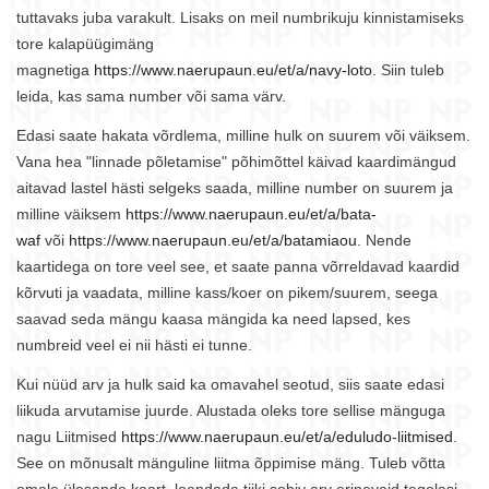
tuttavaks juba varakult. Lisaks on meil numbrikuju kinnistamiseks
tore kalapüügimäng
magnetiga
https://www.naerupaun.eu/et/a/navy-loto
. Siin tuleb
leida, kas sama number või sama värv.
Edasi saate hakata võrdlema, milline hulk on suurem või väiksem.
Vana hea "linnade põletamise" põhimõttel käivad kaardimängud
aitavad lastel hästi selgeks saada, milline number on suurem ja
milline väiksem
https://www.naerupaun.eu/et/a/bata-
waf
või
https://www.naerupaun.eu/et/a/batamiaou
. Nende
kaartidega on tore veel see, et saate panna võrreldavad kaardid
kõrvuti ja vaadata, milline kass/koer on pikem/suurem, seega
saavad seda mängu kaasa mängida ka need lapsed, kes
numbreid veel ei nii hästi ei tunne.
Kui nüüd arv ja hulk said ka omavahel seotud, siis saate edasi
liikuda arvutamise juurde. Alustada oleks tore sellise mänguga
nagu Liitmised
https://www.naerupaun.eu/et/a/eduludo-liitmised
.
See on mõnusalt mänguline liitma õppimise mäng. Tuleb võtta
omale ülesande kaart, loendada tiiki sobiv arv erinevaid tegelasi