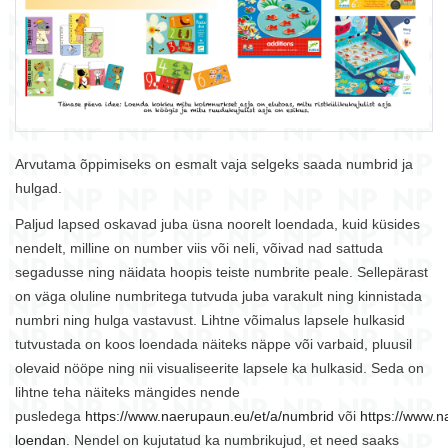
(3+)
(5+)
9,50 €
9,50
Lisa korvi
Lisa korvi
Arvutama õppimiseks on esmalt vaja selgeks saada numbrid ja
hulgad.
Paljud lapsed oskavad juba üsna noorelt loendada, kuid küsides
nendelt, milline on number viis või neli, võivad nad sattuda
segadusse ning näidata hoopis teiste numbrite peale. Sellepärast
on väga oluline numbritega tutvuda juba varakult ning kinnistada
numbri ning hulga vastavust. Lihtne võimalus lapsele hulkasid
tutvustada on koos loendada näiteks näppe või varbaid, pluusil
olevaid nööpe ning
nii visualiseerite lapsele ka hulkasid. Seda on
lihtne teha näiteks mängides nende
pusledega
https://www.naerupaun.eu/et/a/numbrid
või
https://www.n
loendan
. Nendel on kujutatud ka numbrikujud, et need saaks