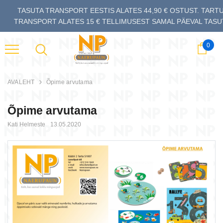
TASUTA TRANSPORT EESTIS ALATES 44,90 € OSTUST. TARTU
TRANSPORT ALATES 15 € TELLIMUSEST SAMAL PÄEVAL TASU
0
Ostu
AVALEHT
Õpime arvutama
Õpime arvutama
Kati Helmeste
13.05.2020
sh - kaardimäng (5+)
Batamiaou - kaardimäng
Bata