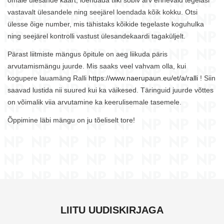
vastavalt ülesandele ning seejärel loendada kõik kokku. Otsi
ülesse õige number, mis tähistaks kõikide tegelaste koguhulka
ning seejärel kontrolli vastust ülesandekaardi tagaküljelt.
Pärast liitmiste mängus õpitule on aeg liikuda päris
arvutamismängu juurde. Mis saaks veel vahvam olla, kui
kogupere lauamäng Ralli
https://www.naerupaun.eu/et/a/ralli
! Siin
saavad lustida nii suured kui ka väikesed. Täringuid juurde võttes
on võimalik viia arvutamine ka keerulisemale tasemele.
Õppimine läbi mängu on ju tõeliselt tore!
LIITU UUDISKIRJAGA