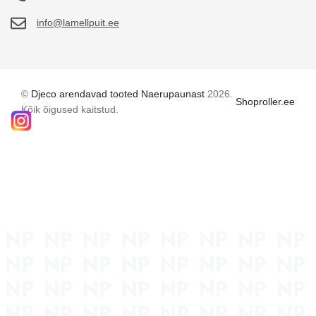
info@lamellpuit.ee
©
Djeco arendavad tooted Naerupaunast
2026.
Shoproller.ee
Kõik õigused kaitstud.